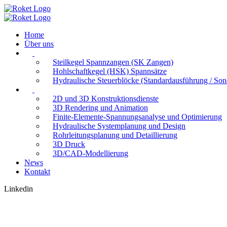
Home
Über uns
Steilkegel Spannzangen (SK Zangen)
Hohlschaftkegel (HSK) Spannsätze
Hydraulische Steuerblöcke (Standardausführung / So
2D und 3D Konstruktionsdienste
3D Rendering und Animation
Finite-Elemente-Spannungsanalyse und Optimierung
Hydraulische Systemplanung und Design
Rohrleitungsplanung und Detaillierung
3D Druck
3D/CAD-Modellierung
News
Kontakt
Linkedin